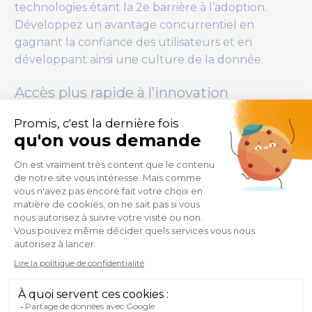
technologies étant la 2e barrière à l’adoption.
Développez un avantage concurrentiel en
gagnant la confiance des utilisateurs et en
développant ainsi une culture de la donnée.
Accès plus rapide à l’innovation
La technologie progresse rapidement et vous
devez avoir accès aux fonctionnalités les plus
récentes pour garder une longueur d’avance sur
vos pairs et vous adapter aux changements.
Cependant, certaines organisations hésitent à
passer aux versions les plus récentes et les plus
performantes parce qu’elles craignent que les
nouvelles versions n’introduisent des erreurs. Les
tests de rapports de BI vous permettront
d’effectuer des mises à niveau plus rapides et plus
sûres, car ils garantissent que tout le contenu