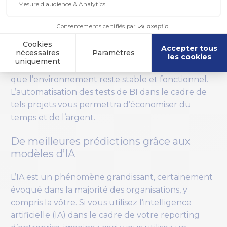
continue de fonctionner, en identifiant les
éléments problématiques afin que vous puissiez
prendre des mesures et remédier aux problèmes
identifiés. Dans le même temps, il favorise
l’adoption par les utilisateurs des nouvelles
fonctionnalités disponibles, tout en garantissant
que l’environnement reste stable et fonctionnel.
L’automatisation des tests de BI dans le cadre de
tels projets vous permettra d’économiser du
temps et de l’argent.
De meilleures prédictions grâce aux
modèles d’IA
L’IA est un phénomène grandissant, certainement
évoqué dans la majorité des organisations, y
compris la vôtre. Si vous utilisez l’intelligence
artificielle (IA) dans le cadre de votre reporting