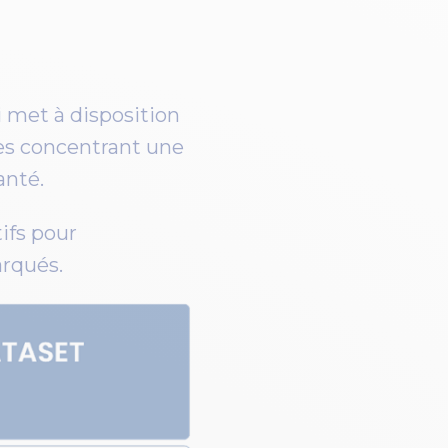
i met à disposition
les concentrant une
anté.
ifs pour
arqués.