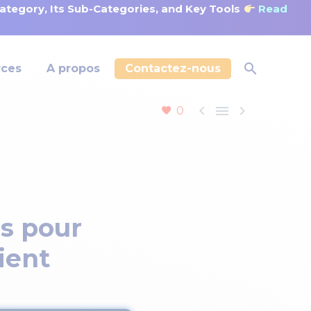
tegory, Its Sub-Categories, and Key Tools
Read
rces
A propos
Contactez-nous



0
és pour
ient