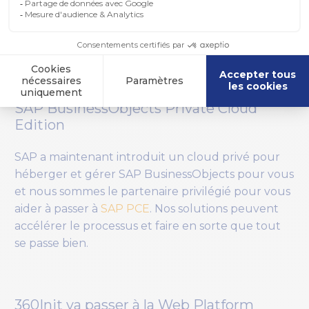
ce que vous devriez faire, en vous envoyant des
recommandations intelligentes et en étant
capables d’automatiser encore plus d’actions.
SAP BusinessObjects Private Cloud
Edition
SAP a maintenant introduit un cloud privé pour
héberger et gérer SAP BusinessObjects pour vous
et nous sommes le partenaire privilégié pour vous
aider à passer à
SAP PCE
. Nos solutions peuvent
accélérer le processus et faire en sorte que tout
se passe bien.
360Init va passer à la Web Platform