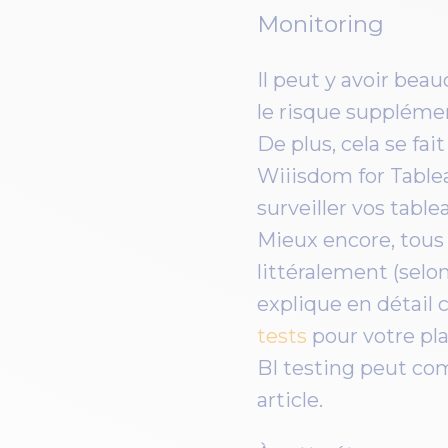
Monitoring
Il peut y avoir bea
le risque supplémen
De plus, cela se fa
Wiiisdom for Table
surveiller vos tabl
Mieux encore, tous 
littéralement (selon
explique en détai
tests
pour votre pl
BI testing peut co
article.