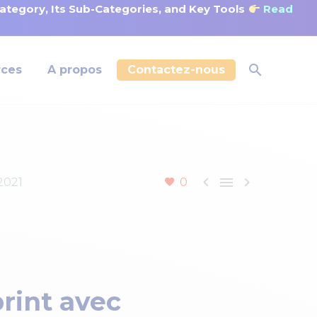
tegory, Its Sub-Categories, and Key Tools
Read
rces
A propos
Contactez-nous



2021
0
rint avec