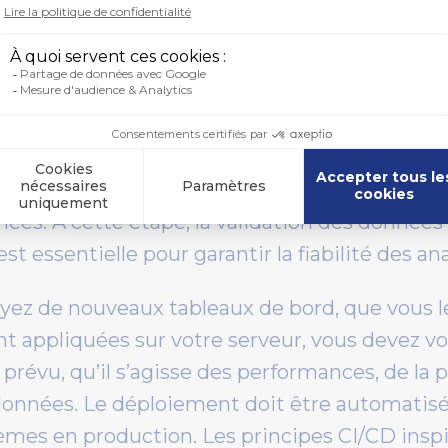
oi vous expliquer :
ytics est indispensable pour prendre des déc
ées. À cette étape, la validation des données
st essentielle pour garantir la fiabilité des an
yez de nouveaux tableaux de bord, que vous l
nt appliquées sur votre serveur, vous devez v
évu, qu’il s’agisse des performances, de la p
onnées. Le déploiement doit être automatisé e
lèmes en production. Les principes CI/CD ins