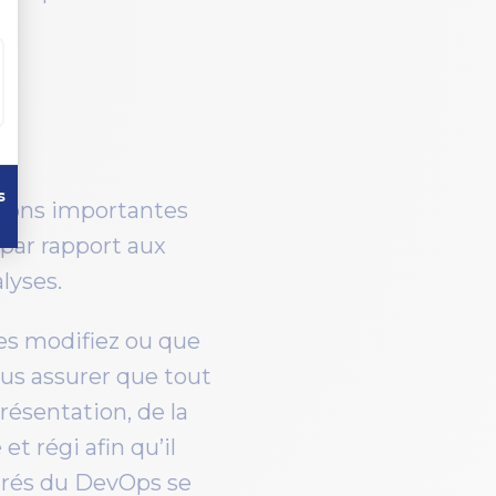
isions importantes
 par rapport aux
alyses.
es modifiez ou que
ous assurer que tout
résentation, de la
t régi afin qu’il
pirés du DevOps se