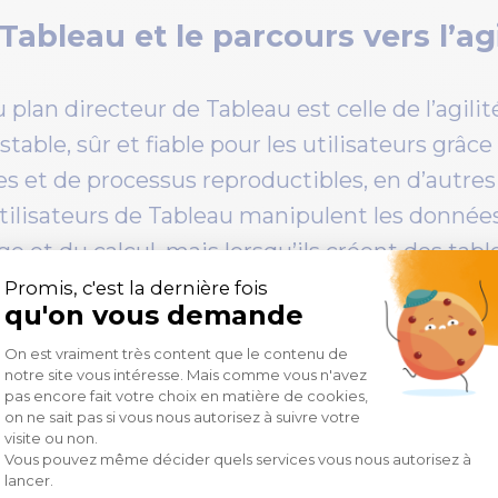
Tableau et le parcours vers l’agi
plan directeur de Tableau est celle de l’agilité
able, sûr et fiable pour les utilisateurs grâ
les et de processus reproductibles, en d’autres
ilisateurs de Tableau manipulent les données 
ge et du calcul, mais lorsqu’ils créent des tab
teurs peuvent-ils être assurés que les donnée
ible sans tester et certifier le contenu et les
itoring et à la maintenance sous le couvert 
u Tableau Blueprint, les organisations peuve
ont gouvernées et vérifiées.
sdom for Tableau peut-il vous aider sur ces t