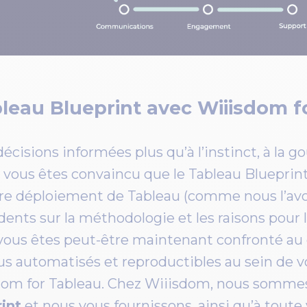
bleau Blueprint avec Wiiisdom f
décisions informées plus qu’à l’instinct, à la 
si vous êtes convaincu que le Tableau Blueprin
otre déploiement de Tableau (comme nous l’av
ents sur la méthodologie et les raisons pour l
 vous êtes peut-être maintenant confronté au
s automatisés et reproductibles au sein de vo
sdom for Tableau. Chez Wiiisdom, nous somme
int
et nous vous fournissons, ainsi qu’à toute 