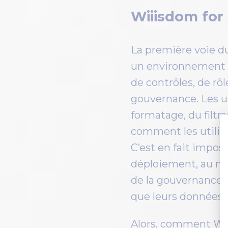
Wiiisdom for 
La première voie du 
un environnement st
de contrôles, de rô
gouvernance. Les ut
formatage, du filtra
comment les utilisa
C’est en fait imposs
déploiement, au mon
de la gouvernance d
que leurs données s
Alors, comment Wiii