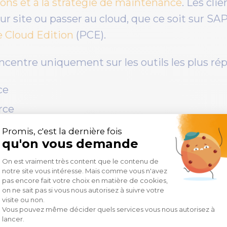
ions et à la stratégie de maintenance
. Les cli
sur site ou passer au cloud, que ce soit sur SA
e Cloud Edition
(PCE).
ncentre uniquement sur les outils les plus répa
ce
rce
 Classic
r Microsoft Office
omprenant le BI Launchpad)
t également été apportés concernant au suje
ité 1 est supprimé au profit d’une maintenan