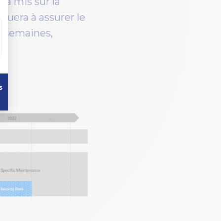
ra mis sur la
nuera à assurer le
 8 semaines,