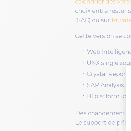
calendrier des vers
choix entre rester 
(SAC) ou sur
Privat
Cette version se co
Web Intelligen
UNX single sou
Crystal Reports
SAP Analysis fo
BI platform (c
Des changements on
Le support de prior