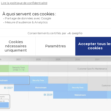
(CSM). Durant les 12 premiers mois, l’accent se
orrectifs dédiés. Et bonne nouvelle : SAP conti
I 20XX en livrant des correctifs toutes les 6 à
s anciens Service Packs.