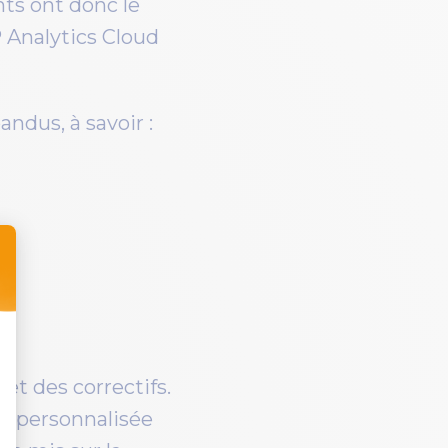
ents ont donc le
P Analytics Cloud
ndus, à savoir :
t des correctifs.
ce personnalisée