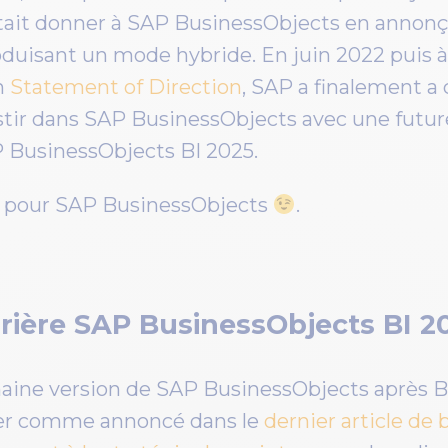
aitait donner à SAP BusinessObjects en annonç
roduisant un mode hybride. En juin 2022 puis
n
Statement of Direction
, SAP a finalement a 
estir dans SAP BusinessObjects avec une futu
 BusinessObjects BI 2025.
ux pour SAP BusinessObjects
.
errière SAP BusinessObjects BI 2
haine version de SAP BusinessObjects après BI 
ier comme annoncé dans le
dernier article de