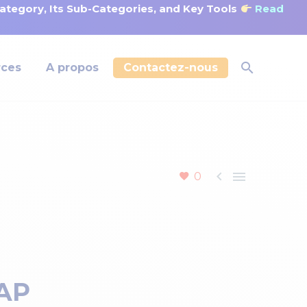
tegory, Its Sub-Categories, and Key Tools
Read
rces
A propos
Contactez-nous


0
SAP