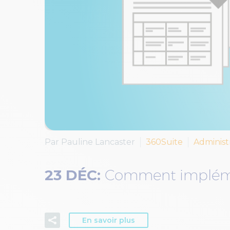
Par Pauline Lancaster
360Suite
Administ
23 DÉC:
Comment implémen
En savoir plus