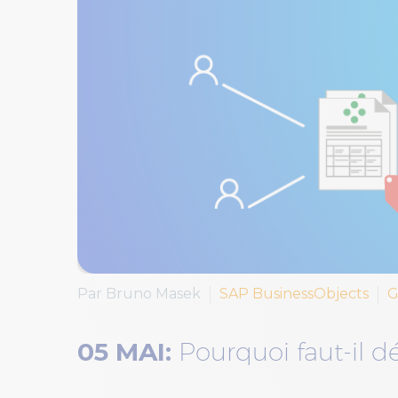
Par Bruno Masek
SAP BusinessObjects
G
05 MAI:
Pourquoi faut-il d