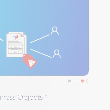
0
0
iness Objects ?