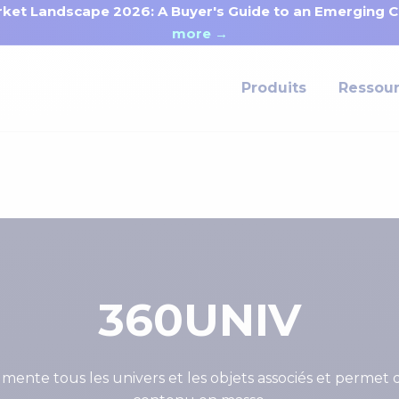
ket Landscape 2026: A Buyer's Guide to an Emerging Ca
more →
Produits
Ressou
360UNIV
ente tous les univers et les objets associés et permet d