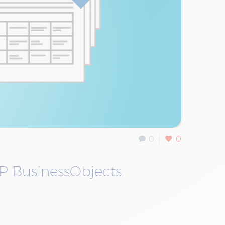
0
0
P BusinessObjects