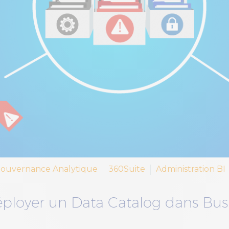
ouvernance Analytique
360Suite
Administration BI
éployer un Data Catalog dans Bus