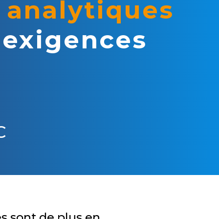
 analytiques
 exigences
s
C
es sont de plus en