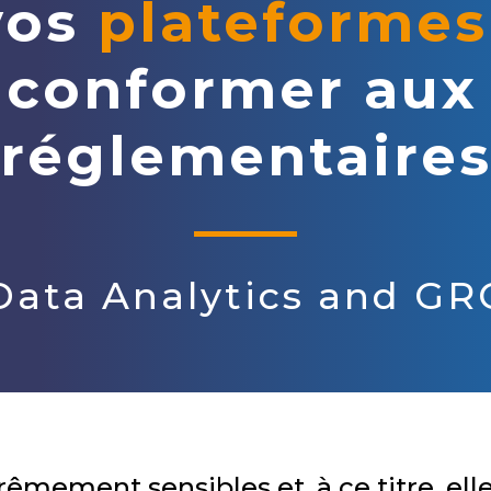
vos
plateformes
 conformer aux
réglementaire
Data Analytics and GR
êmement sensibles et, à ce titre, ell