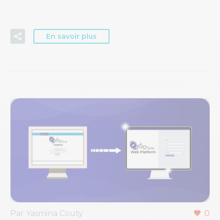
En savoir plus
Par Yasmina Couty
0