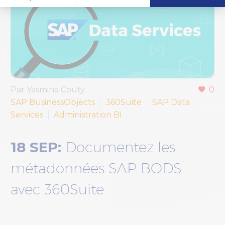
Par Yasmina Couty
0
SAP BusinessObjects
360Suite
SAP Data
Services
Administration BI
18 SEP:
Documentez les
métadonnées SAP BODS
avec 360Suite