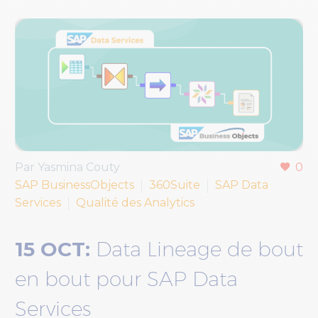
Par Yasmina Couty
0
SAP BusinessObjects
360Suite
SAP Data
Services
Qualité des Analytics
15 OCT:
Data Lineage de bout
en bout pour SAP Data
Services