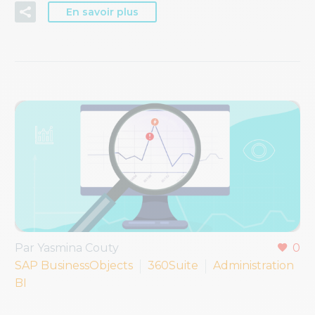
En savoir plus
Par Yasmina Couty
0
SAP BusinessObjects
360Suite
Administration
BI